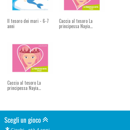
Il tesoro dei mari - 6-7
Caccia al tesoro La
anni
principessa Nayia...
Caccia al tesoro La
principessa Nayia...
Scegli un gioco
Giochi - età 4 anni