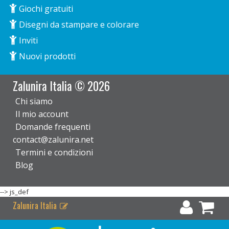
Giochi gratuiti
Disegni da stampare e colorare
Inviti
Nuovi prodotti
Zalunira Italia © 2026
Chi siamo
Il mio account
Domande frequenti
contact@zalunira.net
Termini e condizioni
Blog
-->
js_def
Zalunira Italia