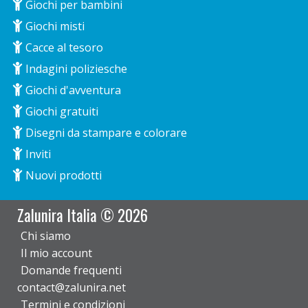
Giochi per bambini
Giochi misti
Cacce al tesoro
Indagini poliziesche
Giochi d'avventura
Giochi gratuiti
Disegni da stampare e colorare
Inviti
Nuovi prodotti
Zalunira Italia © 2026
Chi siamo
Il mio account
Domande frequenti
contact@zalunira.net
Termini e condizioni