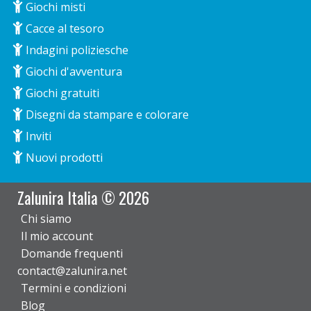
Giochi misti
Cacce al tesoro
Indagini poliziesche
Giochi d'avventura
Giochi gratuiti
Disegni da stampare e colorare
Inviti
Nuovi prodotti
Zalunira Italia © 2026
Chi siamo
Il mio account
Domande frequenti
contact@zalunira.net
Termini e condizioni
Blog