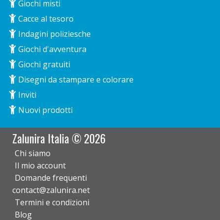
Giochi misti
Cacce al tesoro
Indagini poliziesche
Giochi d'avventura
Giochi gratuiti
Disegni da stampare e colorare
Inviti
Nuovi prodotti
Zalunira Italia © 2026
Chi siamo
Il mio account
Domande frequenti
contact@zalunira.net
Termini e condizioni
Blog