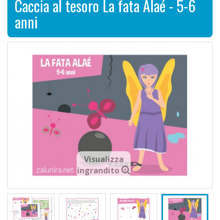
Caccia al tesoro La fata Alaé - 5-6
anni
Visualizza
ingrandito