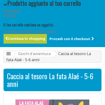
Prodotto aggiunto al tuo carrello
Quantità
Totale
Il tuo carrello contiene un oggetto.
Totale prodotti (Tasse incl.)
Continua lo shopping
Procedi con il checkout
Giochi d'avventura
Caccia al tesoro La
fata Alaé - 5-6 anni
Caccia al tesoro La fata Alaé - 5-6
anni