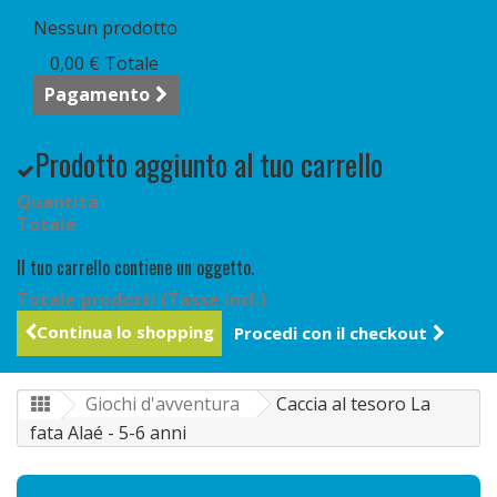
Carrello
(vuoto)
Nessun prodotto
0,00 €
Totale
Pagamento
Prodotto aggiunto al tuo carrello
Quantità
Totale
Il tuo carrello contiene un oggetto.
Totale prodotti (Tasse incl.)
Continua lo shopping
Procedi con il checkout
Giochi d'avventura
Caccia al tesoro La
fata Alaé - 5-6 anni