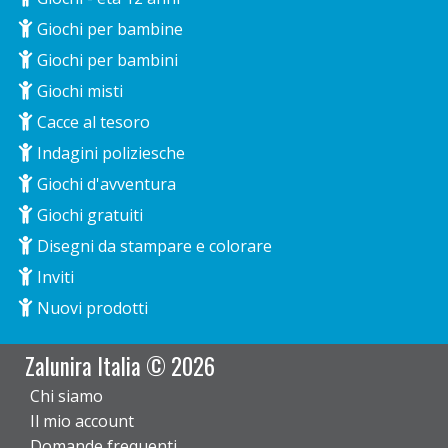
Giochi per bambine
Giochi per bambini
Giochi misti
Cacce al tesoro
Indagini poliziesche
Giochi d'avventura
Giochi gratuiti
Disegni da stampare e colorare
Inviti
Nuovi prodotti
Zalunira Italia © 2026
Chi siamo
Il mio account
Domande frequenti