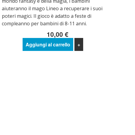
mondo fantasy e della magia, i bambini
aiuteranno il mago Lineo a recuperare i suoi
poteri magici. Il gioco è adatto a feste di
compleanno per bambini di 8-11 anni.
10,00 €
Aggiungi al carrello
+