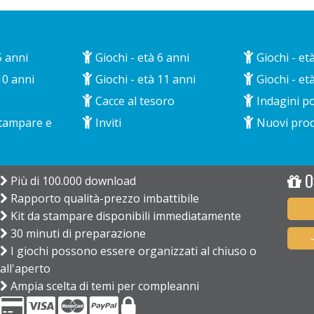
5 anni
Giochi - età 6 anni
Giochi - et
10 anni
Giochi - età 11 anni
Giochi - et
Cacce al tesoro
Indagini po
stampare e
Inviti
Nuovi prod
Of
Più di 100.000 download
Rapporto qualità-prezzo imbattibile
Kit da stampare disponibili immediatamente
30 minuti di preparazione
I giochi possono essere organizzati al chiuso o
all'aperto
Ampia scelta di temi per compleanni