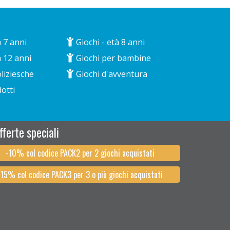
à 7 anni
Giochi - età 8 anni
à 12 anni
Giochi per bambine
liziesche
Giochi d'avventura
otti
ferte speciali
-10% col codice PACK2 per 2 giochi acquistati
-15% col codice PACK3 per 3 o più giochi acquistati