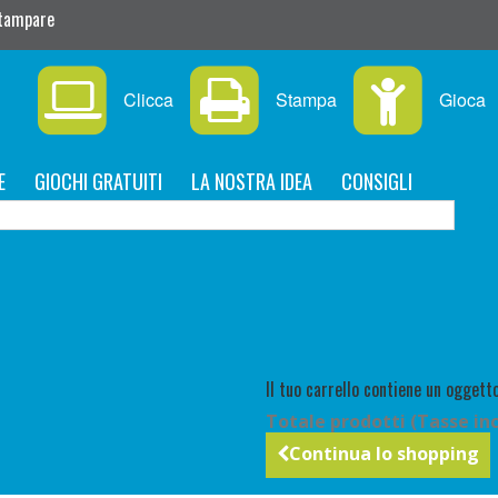
stampare
Clicca
Stampa
Gioca
E
GIOCHI GRATUITI
LA NOSTRA IDEA
CONSIGLI
C
Il tuo carrello contiene un oggetto
Totale prodotti (Tasse inc
Continua lo shopping