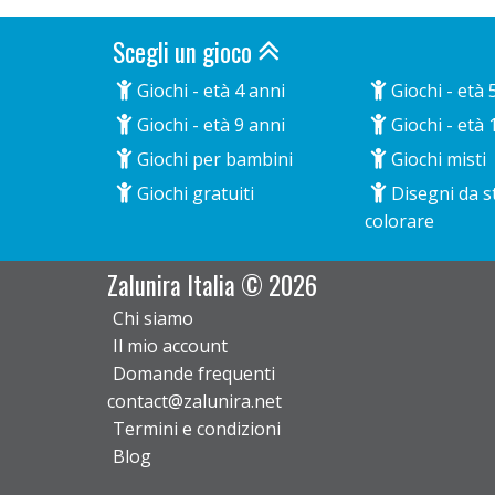
Scegli un gioco
Giochi - età 4 anni
Giochi - età 
Giochi - età 9 anni
Giochi - età 
Giochi per bambini
Giochi misti
Giochi gratuiti
Disegni da 
colorare
Zalunira Italia © 2026
Chi siamo
Il mio account
Domande frequenti
contact@zalunira.net
Termini e condizioni
Blog