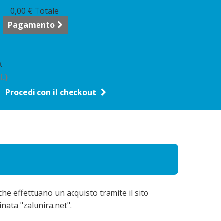
0,00 €
Totale
Pagamento
.
l.)
Procedi con il checkout
che effettuano un acquisto tramite il sito
inata "zalunira.net".