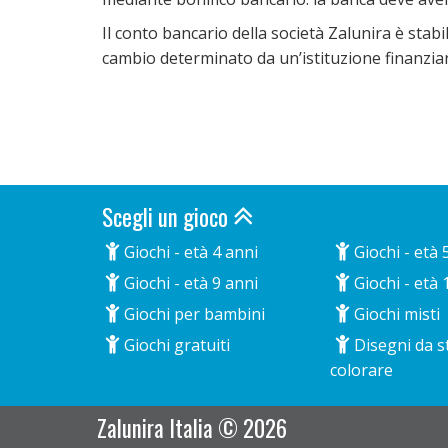
Il conto bancario della società Zalunira è stab
cambio determinato da un’istituzione finanziar
Scegli un gioco
Giochi - età 4 anni
Giochi - età 
Giochi - età 9 anni
Giochi - età 
Giochi per bambini
Giochi misti
Giochi gratuiti
Disegni da 
colorare
Zalunira Italia © 2026