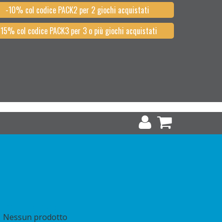
-10% col codice PACK2 per 2 giochi acquistati
-15% col codice PACK3 per 3 o più giochi acquistati
arrello
(vuoto)
Nessun prodotto