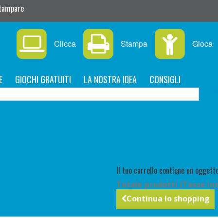
stampare
Clicca
Stampa
Gioca
E
GIOCHI GRATUITI
LA NOSTRA IDEA
CONSIGLI
C
Il tuo carrello contiene un oggetto
Totale prodotti (Tasse inc
Continua lo shopping