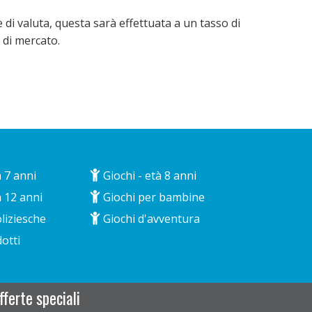
 di valuta, questa sarà effettuata a un tasso di
 di mercato.
à 7 anni
Giochi - età 8 anni
à 12 anni
Giochi per bambine
liziesche
Giochi d'avventura
otti
ferte speciali