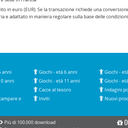
ilito in euro (EUR). Se la transazione richiede una conversione
ia e adattato in maniera regolare sulla base delle condizioni
5 anni
Giochi - età 6 anni
Giochi - et
10 anni
Giochi - età 11 anni
Giochi - et
Cacce al tesoro
Indagini po
stampare e
Inviti
Nuovi prod
Of
Più di 100.000 download