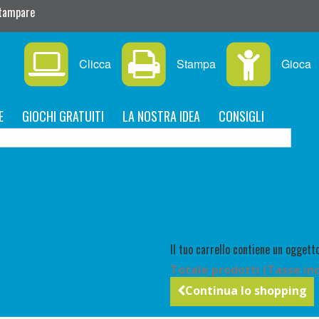
stampare
Clicca
Stampa
Gioca
E
GIOCHI GRATUITI
LA NOSTRA IDEA
CONSIGLI
C
Il tuo carrello contiene un oggetto
Totale prodotti (Tasse inc
Continua lo shopping